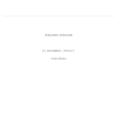
ITALIANO
|
ENGLISH
P.I. 10131980012 -
PRIVACY
WEB-MEDIA